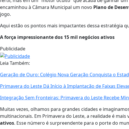
fértil, mas em um "motor oculto" que acaba de ganhar um 
encaminhou à Câmara Municipal um novo
Plano de Dese
jogo.
Aqui estão os pontos mais impactantes dessa estratégia q
A força impressionante dos 15 mil negócios ativos
Publicidade
Leia Também:
Geração de Ouro: Colégio Nova Geração Conquista o Estad
Primavera do Leste Dá Início à Implantação de Faixas Elev
Integração Sem Fronteiras: Primavera do Leste Recebe Mini
Muitas vezes, olhamos para grandes cidades e imaginamos
multinacionais. Em Primavera do Leste, a realidade é mais 
ativos
. Esse número é surpreendente para o porte do mu