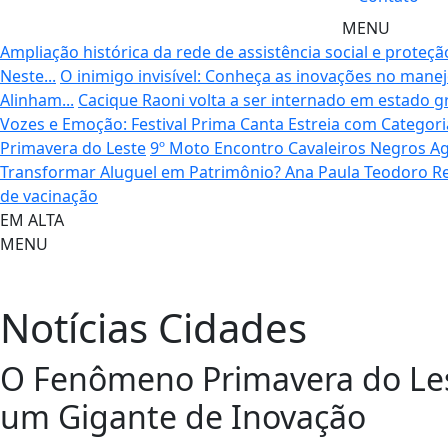
MENU
Ampliação histórica da rede de assistência social e proteçã
Neste...
O inimigo invisível: Conheça as inovações no mane
Alinham...
Cacique Raoni volta a ser internado em estado 
Vozes e Emoção: Festival Prima Canta Estreia com Categoria
Primavera do Leste
9º Moto Encontro Cavaleiros Negros Ag
Transformar Aluguel em Patrimônio? Ana Paula Teodoro Rev
de vacinação
EM ALTA
MENU
Notícias
Cidades
O Fenômeno Primavera do Les
um Gigante de Inovação