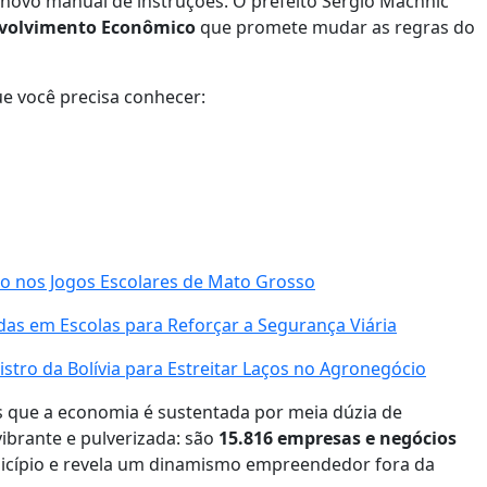
novo manual de instruções. O prefeito Sérgio Machnic
nvolvimento Econômico
que promete mudar as regras do
ue você precisa conhecer:
o nos Jogos Escolares de Mato Grosso
adas em Escolas para Reforçar a Segurança Viária
stro da Bolívia para Estreitar Laços no Agronegócio
 que a economia é sustentada por meia dúzia de
vibrante e pulverizada: são
15.816 empresas e negócios
nicípio e revela um dinamismo empreendedor fora da