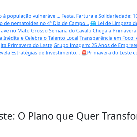
o à população vulnerável...
Festa, Fartura e Solidariedade:
jo de nematoides no 4º Dia de Campo...
🌐 Lei de Limpeza d
grave no Mato Grosso
Semana do Cavalo Chega a Primavera d
 Inédita e Celebra o Talento Local
Transparência em Foco: 
ita Primavera do Leste
Grupo Imagem: 25 Anos de Empreen
ela Estratégias de Investimento...
🚨Primavera do Leste c
te: O Plano que Quer Transf