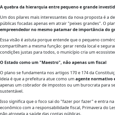
A quebra da hierarquia entre pequeno e grande investi
Um dos pilares mais interessantes da nova proposta é a d
públicas focadas apenas em atrair "peixes grandes". O pla
empreendedor no mesmo patamar de importância do g
Essa visão é astuta porque entende que o pequeno comérci
compartilham a mesma função: gerar renda local e seguranç
condições justas para todos, o município cria um ecossiste
O Estado como um "Maestro", não apenas um fiscal
O plano se fundamenta nos artigos 170 e 174 da Constitui
ideia é que a prefeitura atue como um
agente normativo 
apenas um cobrador de impostos ou um burocrata para se
sustentável.
Isso significa que o foco sai do "fazer por fazer" e entra 
econômico com a responsabilidade fiscal, Primavera do Le
não atropela a saúde das contas públicas.