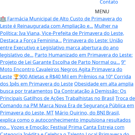
Contato
MENU
🏥 Farmácia Municipal de Alto Custo de Primavera do
Leste é Reinaugurada com Ampliação e...
Mulher na
Política: Iva Viana, Vice-Prefeita de Primavera do Leste,
Destaca a Força Feminina...
Primavera do Leste: União
entre Executivo e Legislativo marca abertura do ano
legislativo de...
Parto Humanizado em Primavera do Leste:
Projeto de Lei Garante Escolha de Parto Normal ou...
9º
Moto Encontro Cavaleiros Negros Agita Primavera do
Leste
🏆900 Atletas e R$40 Mil em Prêmios na 10ª Corrida
dos Ipês em Primavera do Leste
Obesidade em alta amplia
busca por tratamentos
Da Contratação à Demissão: Os
Principais Gatilhos de Ações Trabalhistas no Brasil
Troca de
Comando na PM Marca Nova Era de Segurança Pública em
Primavera do Leste, MT
Mário Quirino, do BNI Brasil,
explica como o autoconhecimento impulsiona resultados
no...
Vozes e Emoção: Festival Prima Canta Estreia com
Categoria Inédita e Celebra o Talento Local
Primavera do