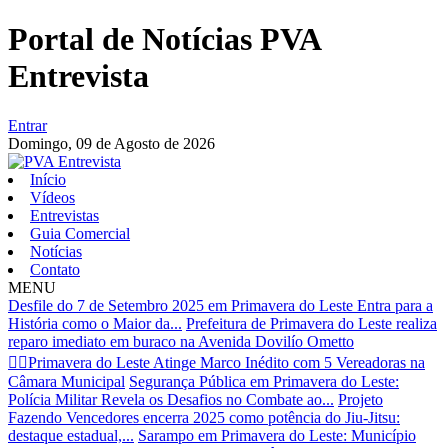
Portal de Notícias PVA
Entrevista
Entrar
Domingo,
09 de Agosto de 2026
Início
Vídeos
Entrevistas
Guia Comercial
Notícias
Contato
MENU
Desfile do 7 de Setembro 2025 em Primavera do Leste Entra para a
História como o Maior da...
Prefeitura de Primavera do Leste realiza
reparo imediato em buraco na Avenida Dovilío Ometto
👩‍⚖️Primavera do Leste Atinge Marco Inédito com 5 Vereadoras na
Câmara Municipal
Segurança Pública em Primavera do Leste:
Polícia Militar Revela os Desafios no Combate ao...
Projeto
Fazendo Vencedores encerra 2025 como potência do Jiu-Jitsu:
destaque estadual,...
Sarampo em Primavera do Leste: Município