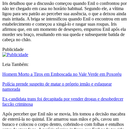
Iris detalhou que a discussão começou quando Enil o confrontou por
não ter chegado em casa no horário habitual. Segundo ele, a vítima
ligou para seu patrão ao perceber sua ausência, o que a deixou ainda
mais irritada. A briga se intensificou quando Enil o encontrou em um
estabelecimento e começou a xingá-lo e rasgar suas roupas. Iris
afirmou que, em um momento de desespero, empurrou Enil após ela
morder seu braço, resultando em sua queda e subsequente batida de
cabeça no chão.
Publicidade
Leia Também:
Homem Morto a Tiros em Emboscada no Vale Verde em Poxoréu
Polícia prende suspeito de matar o próprio irmão e esfaquear
namorada
Ex-candidata trans foi decapitada por vender drogas e desobedecer
facção criminosa
Após perceber que Enil não se movia, Iris tomou a decisão macabra
de enterrá-la no quintal. Ele amarrou suas mãos e pés, cavou um
buraco e colocou o corpo dentro, cobrindo-o com folhas e entulhos