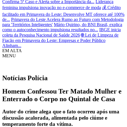
Confirma 5º Caso e Alerta sobre a Importância da...
Liderança
feminina impulsiona inovação no e-commerce de moda
💰 Crédito
facilitado em Primavera do Leste: Desenvolve MT oferece até 100%
de...
Primavera do Leste Acelera Rumo ao Futuro com Metodologia
para 'Territórios Inteligentes'
Mário Quirino, do BNI Brasil, explica
como o autoconhecimento impulsiona resultados no...
IBGE inicia
coleta da Pesquisa Nacional de Saúde 2026
🌐 Lei de Limpeza de
Fiação em Primavera do Leste: Empresas e Poder Público
Alinham...
EM ALTA
MENU
Notícias
Polícia
Homem Confessou Ter Matado Mulher e
Enterrado o Corpo no Quintal de Casa
Autor do crime alega que o fato ocorreu após uma
discussão acalorada, alimentada pelo ciúme e
temperamento forte da vítima.