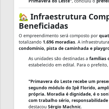
Primavera do Leste"
, concluiu o
prefe
🏡
Infraestrutura Compl
Beneficiadas
O empreendimento será composto por
quat
totalizando
1.696 moradias
. A infraestrutu
condomínio, pista de caminhada e playg
As unidades são destinadas a
famílias 
estabelecido em edital. Para o prefeito,
"Primavera do Leste recebe um pres
segundo módulo do Ipê Florido, ampl
própria. Moradia é dignidade, é o so
com trabalho sério, responsabilidad
destacou
Sérgio Machnic
.