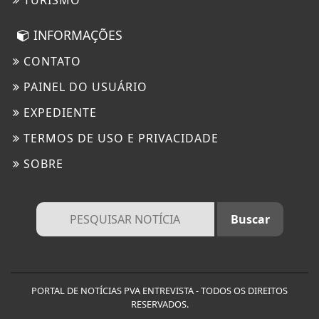
TURISMO
INFORMAÇÕES
CONTATO
PAINEL DO USUÁRIO
EXPEDIENTE
TERMOS DE USO E PRIVACIDADE
SOBRE
Termos de Uso e Privacidade
Esse site utiliza cookies para melhorar sua
experiência de navegação. Ao continuar o acesso,
entendemos que você concorda com nossos Termos
PORTAL DE NOTÍCIAS PVA ENTREVISTA - TODOS OS DIREITOS
de Uso e Privacidade.
RESERVADOS.
PARA MAIS INFORMAÇÕES,
ACESSE NOSSOS TERMOS