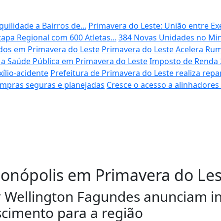
uilidade a Bairros de...
Primavera do Leste: União entre Exe
apa Regional com 600 Atletas...
384 Novas Unidades no Min
dos em Primavera do Leste
Primavera do Leste Acelera Rum
 a Saúde Pública em Primavera do Leste
Imposto de Renda 2
ílio-acidente
Prefeitura de Primavera do Leste realiza rep
ompras seguras e planejadas
Cresce o acesso a alinhadores
onópolis em Primavera do Les
r Wellington Fagundes anunciam i
cimento para a região