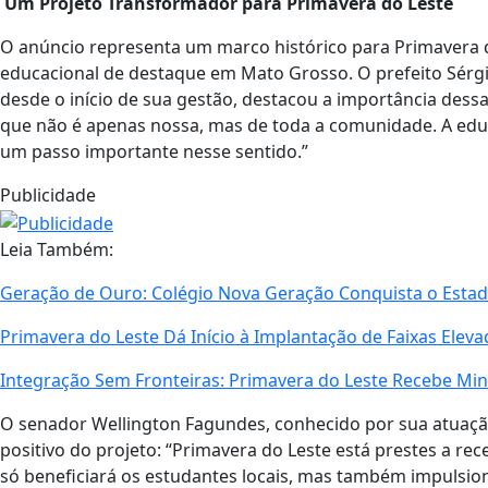
Um Projeto Transformador para Primavera do Leste
O anúncio representa um marco histórico para Primavera 
educacional de destaque em Mato Grosso. O prefeito Sérg
desde o início de sua gestão, destacou a importância dessa
que não é apenas nossa, mas de toda a comunidade. A edu
um passo importante nesse sentido.”
Publicidade
Leia Também:
Geração de Ouro: Colégio Nova Geração Conquista o Estad
Primavera do Leste Dá Início à Implantação de Faixas Elev
Integração Sem Fronteiras: Primavera do Leste Recebe Mini
O senador Wellington Fagundes, conhecido por sua atuação
positivo do projeto: “Primavera do Leste está prestes a re
só beneficiará os estudantes locais, mas também impulsio