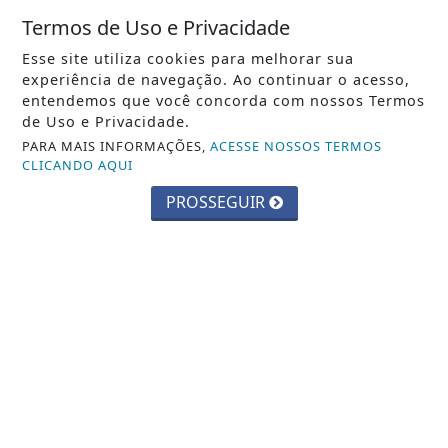
CONTATO
Termos de Uso e Privacidade
PAINEL DO USUÁRIO
Esse site utiliza cookies para melhorar sua
experiência de navegação. Ao continuar o acesso,
EXPEDIENTE
entendemos que você concorda com nossos Termos
de Uso e Privacidade.
TERMOS DE USO E PRIVACIDADE
PARA MAIS INFORMAÇÕES,
ACESSE NOSSOS TERMOS
SOBRE
CLICANDO AQUI
PROSSEGUIR
PORTAL DE NOTÍCIAS PVA ENTREVISTA - TODOS OS DIREITOS
RESERVADOS.