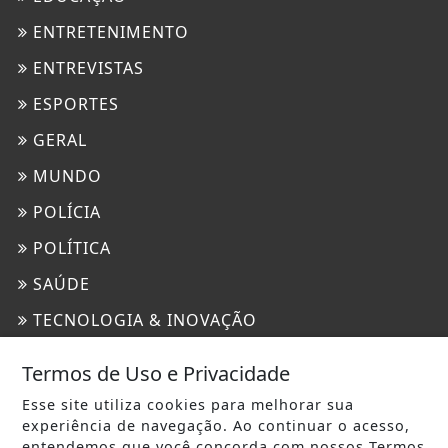
ENTRETENIMENTO
ENTREVISTAS
ESPORTES
GERAL
MUNDO
POLÍCIA
POLÍTICA
SAÚDE
TECNOLOGIA & INOVAÇÃO
TURISMO
Termos de Uso e Privacidade
INFORMAÇÕES
Esse site utiliza cookies para melhorar sua
experiência de navegação. Ao continuar o acesso,
CONTATO
entendemos que você concorda com nossos Termos