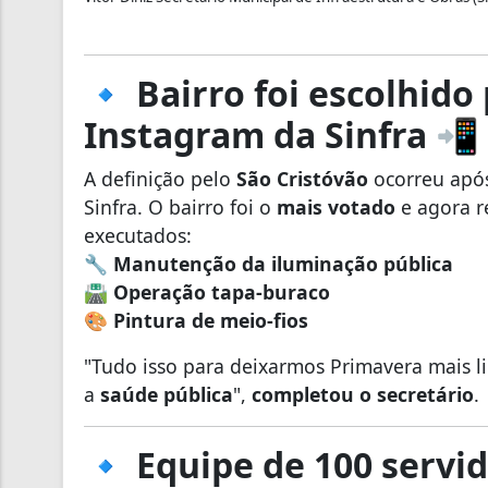
🔹 Bairro foi escolhido
Instagram da Sinfra 📲
A definição pelo
São Cristóvão
ocorreu ap
Sinfra. O bairro foi o
mais votado
e agora r
executados:
🔧
Manutenção da iluminação pública
🛣️
Operação tapa-buraco
🎨
Pintura de meio-fios
"Tudo isso para deixarmos Primavera mais 
a
saúde pública
",
completou o secretário
.
🔹 Equipe de 100 servi