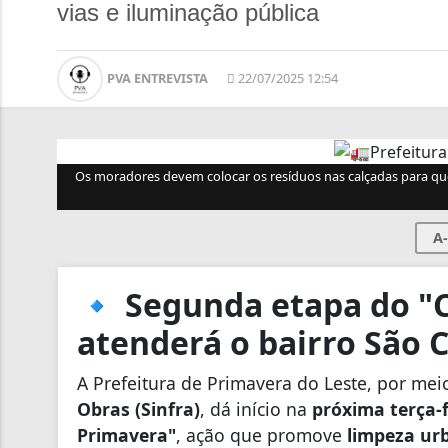
vias e iluminação pública
PVA ENTREVISTA
22/07/2025 12:54
Os moradores devem colocar os resíduos nas calçadas para que 
A-
🔹 Segunda etapa do "
atenderá o bairro São 
A Prefeitura de Primavera do Leste, por me
Obras (Sinfra)
, dá início na
próxima terça-f
Primavera"
, ação que promove
limpeza ur