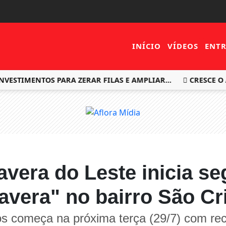
INÍCIO
VÍDEOS
ENTR
TIMENTOS PARA ZERAR FILAS E AMPLIAR...
CRESCE O ACE
avera do Leste inicia s
avera" no bairro São Cr
os começa na próxima terça (29/7) com re