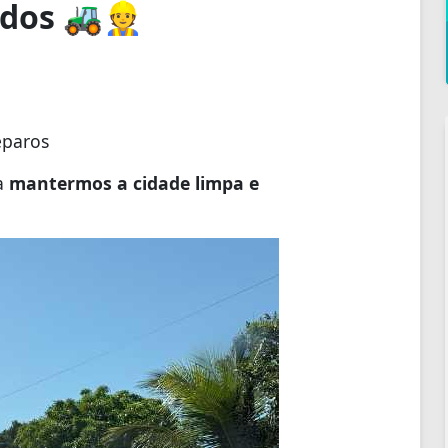
ados 🚜👷
eparos
a
mantermos a cidade limpa e