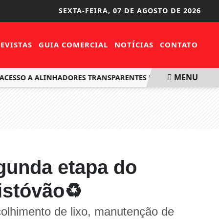
SEXTA-FEIRA,
07 DE AGOSTO DE 2026
EVISTAS
GUIA COMERCIAL
NOTÍCIAS
CONTATO
MENU
SSO A ALINHADORES TRANSPARENTES NO BRASIL
PRIMAVE
egunda etapa do
istóvão♻️
colhimento de lixo, manutenção de