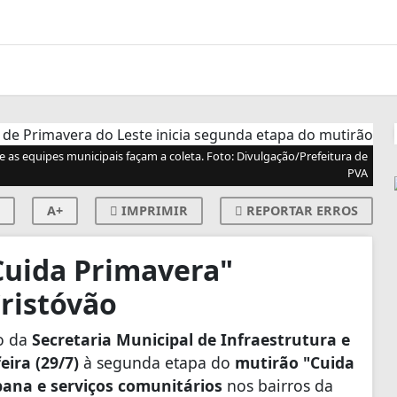
as equipes municipais façam a coleta. Foto: Divulgação/Prefeitura de
PVA
A+
IMPRIMIR
REPORTAR ERROS
Cuida Primavera"
Cristóvão
io da
Secretaria Municipal de Infraestrutura e
eira (29/7)
à segunda etapa do
mutirão "Cuida
bana e serviços comunitários
nos bairros da