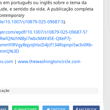
tas em português ou inglês sobre o tema da
ude, e sentido da vida. A publicação completa
Contemporary
cle/10.1007/s10879-025-
09687-5
).
nger.com/
epdf/10.1007/s10879-025-09687-
5?
4RwlQNc
hNByi7wbcMAY45E-Q8eP7j-
oammYlRVg
yBqyoJHscD4Jcf134Rspnpi5w3v0Rb
-
0ymnQ%3D
ns.com
|
www.thewashingtoncircle.com
cação
RAM
WHATSAPP
TWITTER
FACEBOOK