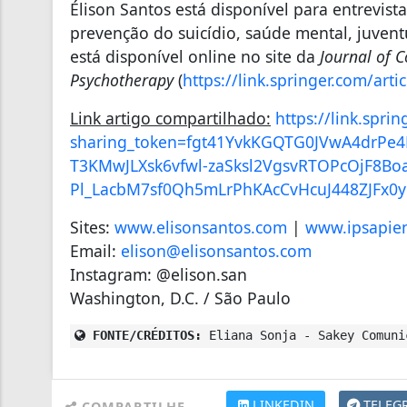
Élison Santos está disponível para entrevis
prevenção do suicídio, saúde mental, juvent
está disponível online no site da
Journal of 
Psychotherapy
(
https://link.springer.com/
arti
Link artigo compartilhado:
https://link.spri
sharing_token=
fgt41YvkKGQTG0JVwA4drPe
T3KMwJLXsk6vfwl-
zaSksl2VgsvRTOPcOjF8B
Pl_
LacbM7sf0Qh5mLrPhKAcCvHcuJ448Z
JFx
Sites:
www.elisonsantos.com
|
www.ipsapie
Email:
elison@elisonsantos.com
Instagram: @elison.san
Washington, D.C. / São Paulo
FONTE/CRÉDITOS:
Eliana Sonja - Sakey Comuni
LINKEDIN
TELEG
COMPARTILHE