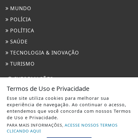
MUNDO
POLÍCIA
POLÍTICA
SAÚDE
TECNOLOGIA & INOVAÇÃO
TURISMO
INFORMAÇÕES
Termos de Uso e Privacidade
CONTATO
Esse site utiliza cookies para melhorar sua
PAINEL DO USUÁRIO
experiência de navegação. Ao continuar o acesso,
entendemos que você concorda com nossos Termos
EXPEDIENTE
de Uso e Privacidade.
TERMOS DE USO E PRIVACIDADE
PARA MAIS INFORMAÇÕES,
ACESSE NOSSOS TERMOS
CLICANDO AQUI
SOBRE