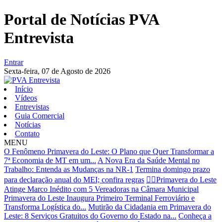
Portal de Notícias PVA
Entrevista
Entrar
Sexta-feira,
07 de Agosto de 2026
Início
Vídeos
Entrevistas
Guia Comercial
Notícias
Contato
MENU
O Fenômeno Primavera do Leste: O Plano que Quer Transformar a
7ª Economia de MT em um...
A Nova Era da Saúde Mental no
Trabalho: Entenda as Mudanças na NR-1
Termina domingo prazo
para declaração anual do MEI; confira regras
👩‍⚖️Primavera do Leste
Atinge Marco Inédito com 5 Vereadoras na Câmara Municipal
Primavera do Leste Inaugura Primeiro Terminal Ferroviário e
Transforma Logística do...
Mutirão da Cidadania em Primavera do
Leste: 8 Serviços Gratuitos do Governo do Estado na...
Conheça a