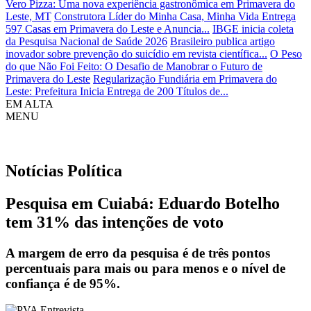
Vero Pizza: Uma nova experiência gastronômica em Primavera do
Leste, MT
Construtora Líder do Minha Casa, Minha Vida Entrega
597 Casas em Primavera do Leste e Anuncia...
IBGE inicia coleta
da Pesquisa Nacional de Saúde 2026
Brasileiro publica artigo
inovador sobre prevenção do suicídio em revista científica...
O Peso
do que Não Foi Feito: O Desafio de Manobrar o Futuro de
Primavera do Leste
Regularização Fundiária em Primavera do
Leste: Prefeitura Inicia Entrega de 200 Títulos de...
EM ALTA
MENU
Notícias
Política
Pesquisa em Cuiabá: Eduardo Botelho
tem 31% das intenções de voto
A margem de erro da pesquisa é de três pontos
percentuais para mais ou para menos e o nível de
confiança é de 95%.