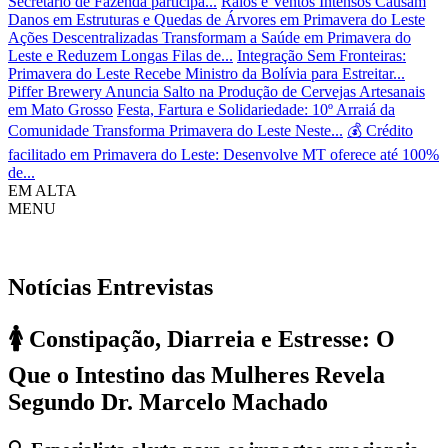
Secretário de Fazenda participa...
Raios e Ventos Intensos Causam
Danos em Estruturas e Quedas de Árvores em Primavera do Leste
Ações Descentralizadas Transformam a Saúde em Primavera do
Leste e Reduzem Longas Filas de...
Integração Sem Fronteiras:
Primavera do Leste Recebe Ministro da Bolívia para Estreitar...
Piffer Brewery Anuncia Salto na Produção de Cervejas Artesanais
em Mato Grosso
Festa, Fartura e Solidariedade: 10º Arraiá da
Comunidade Transforma Primavera do Leste Neste...
💰 Crédito
facilitado em Primavera do Leste: Desenvolve MT oferece até 100%
de...
EM ALTA
MENU
Notícias
Entrevistas
🚺 Constipação, Diarreia e Estresse: O
Que o Intestino das Mulheres Revela
Segundo Dr. Marcelo Machado