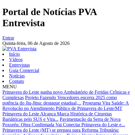
Portal de Notícias PVA
Entrevista
Entrar
Quinta-feira,
06 de Agosto de 2026
Início
Vídeos
Entrevistas
Guia Comercial
Notícias
Contato
MENU
Primavera do Leste ganha novo Ambulatório de Feridas Crônicas e
Complexas
Projeto Fazendo Vencedores encerra 2025 como
potência do Jiu-Jitsu: destaque estadual,...
Programa Vira Saúde: A
Revolução no Atendimento Público de Primavera do Leste/MT
Primavera do Leste Alcança Marca Histórica de Cirurgias
Bariátricas pelo SUS e Vira...
Pavimentação da Serra de Nova
Poxoréu: Obra Confirmada Vai Conectar Primavera do Leste e...
Primavera do Leste (MT) se prepara para Reforma Tributária: