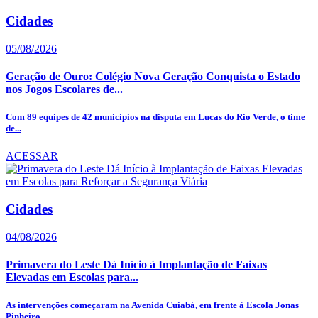
Cidades
05/08/2026
Geração de Ouro: Colégio Nova Geração Conquista o Estado
nos Jogos Escolares de...
Com 89 equipes de 42 municípios na disputa em Lucas do Rio Verde, o time
de...
ACESSAR
Cidades
04/08/2026
Primavera do Leste Dá Início à Implantação de Faixas
Elevadas em Escolas para...
As intervenções começaram na Avenida Cuiabá, em frente à Escola Jonas
Pinheiro,...