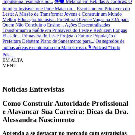
impulsiona resultados no...
👁️‍🗨️ Metanol em Bebidas Alcoólicas: O
Inimigo Invisível que Pode Matar ou...
Escotismo em Primavera do
Leste: A Missão de Transformar Jovens e Construir um Mundo
Melhor
Educação Inclusiva: Prefeitura Oferece Vagas na EJA para
Quem Não Concluiu o Ensino...
Ações Descentralizadas
Transformam a Saúde em Primavera do Leste e Reduzem Longas
Filas de...
Primavera do Leste Projeta o Futuro: População e
Prefeitura Debatem Plano de Saneamento para...
Os segredos de
milhas aéreas e ecoturismo em Mato Grosso: 🎙️ Podcast “Tudo
Pela...
EM ALTA
MENU
Notícias
Entrevistas
Como Construir Autoridade Profissional
e Alavancar Sua Carreira: Dicas da Dra.
Alessandra Nascimento
Aprenda a se destacar no mercado com estratégias