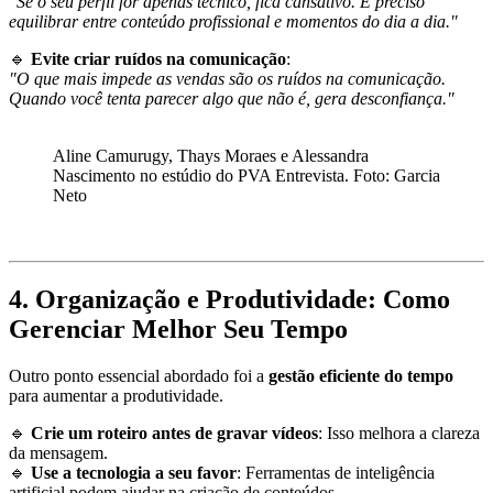
"Se o seu perfil for apenas técnico, fica cansativo. É preciso
equilibrar entre conteúdo profissional e momentos do dia a dia."
🔹
Evite criar ruídos na comunicação
:
"O que mais impede as vendas são os ruídos na comunicação.
Quando você tenta parecer algo que não é, gera desconfiança."
Aline Camurugy, Thays Moraes e Alessandra
Nascimento no estúdio do PVA Entrevista. Foto: Garcia
Neto
4. Organização e Produtividade: Como
Gerenciar Melhor Seu Tempo
Outro ponto essencial abordado foi a
gestão eficiente do tempo
para aumentar a produtividade.
🔹
Crie um roteiro antes de gravar vídeos
: Isso melhora a clareza
da mensagem.
🔹
Use a tecnologia a seu favor
: Ferramentas de inteligência
artificial podem ajudar na criação de conteúdos.