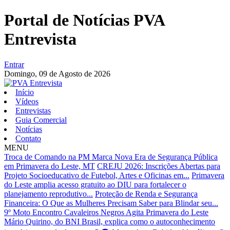
Portal de Notícias PVA
Entrevista
Entrar
Domingo,
09 de Agosto de 2026
Início
Vídeos
Entrevistas
Guia Comercial
Notícias
Contato
MENU
Troca de Comando na PM Marca Nova Era de Segurança Pública
em Primavera do Leste, MT
CREJU 2026: Inscrições Abertas para
Projeto Socioeducativo de Futebol, Artes e Oficinas em...
Primavera
do Leste amplia acesso gratuito ao DIU para fortalecer o
planejamento reprodutivo...
Proteção de Renda e Segurança
Financeira: O Que as Mulheres Precisam Saber para Blindar seu...
9º Moto Encontro Cavaleiros Negros Agita Primavera do Leste
Mário Quirino, do BNI Brasil, explica como o autoconhecimento