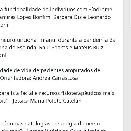
da funcionalidade de indivíduos com Síndrome
 Tamires Lopes Bonfim, Bárbara Diz e Leonardo
noni
a neurofuncional infantil durante a pandemia da
 Ronaldo Espinda, Raul Soares e Mateus Ruiz
oni
alidade de vida de pacientes amputados de
 Orientadora: Andrea Carrascosa
paralisia facial e recursos fisioterapêuticos mais
pia” - Jéssica Maria Poloto Catelan –
rinário nas patologias: neuralgia do nervo
de caso” - Lorena Vitória da Cruz, Nicole de