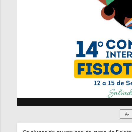
A-
Os alunos do quarto ano do curso de Fisiote