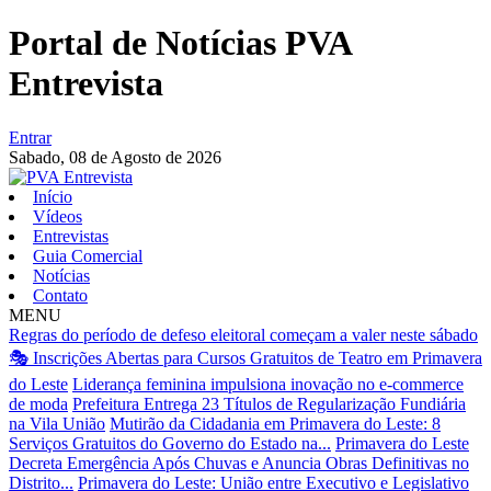
Portal de Notícias PVA
Entrevista
Entrar
Sabado,
08 de Agosto de 2026
Início
Vídeos
Entrevistas
Guia Comercial
Notícias
Contato
MENU
Regras do período de defeso eleitoral começam a valer neste sábado
🎭 Inscrições Abertas para Cursos Gratuitos de Teatro em Primavera
do Leste
Liderança feminina impulsiona inovação no e-commerce
de moda
Prefeitura Entrega 23 Títulos de Regularização Fundiária
na Vila União
Mutirão da Cidadania em Primavera do Leste: 8
Serviços Gratuitos do Governo do Estado na...
Primavera do Leste
Decreta Emergência Após Chuvas e Anuncia Obras Definitivas no
Distrito...
Primavera do Leste: União entre Executivo e Legislativo