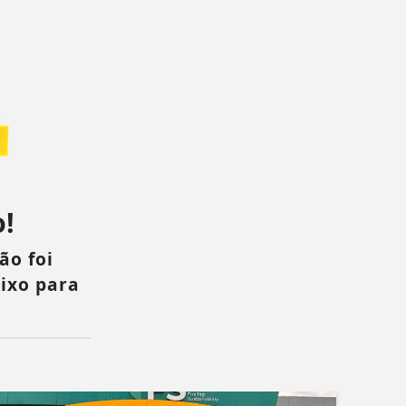
!
ão foi
aixo para